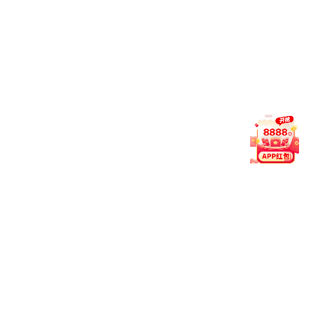
因素交织，使得他的离开成为必然结果，同时也为外
界提供了丰富的话题讨论空间。
4、此事件对国米未来影响
此次事件不仅仅是一个简单的人事变动，更是反映了
国米未来发展方向的重要标志。如果俱乐部不能及时
调整策略，以便适应新的竞争环境，将可能面临更大
的挑战。在当前足球市场竞争日益激烈的大背景下，
如何确立清晰的发展目标，将成为摆在新任主教练面
前的一道难题。
同时，此事件也提醒其他俱乐部，对于主帅与高层之
间建立良好的沟通机制至关重要。只有这样，才能确
保团队朝着一致目标努力，避免出现内耗和资源浪
费。从长远来看，这对于国米重返巅峰具有深远意