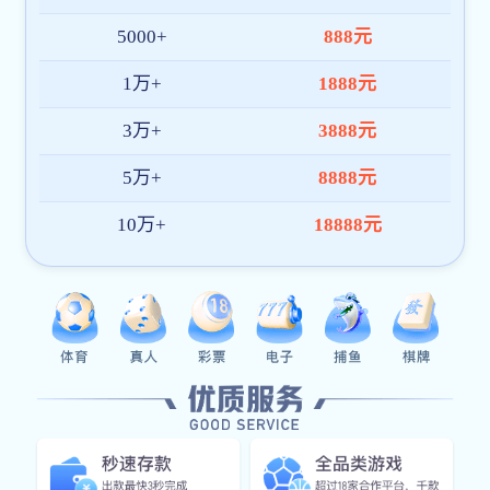
1、莫拉蒂与小因扎吉的关系
莫拉蒂作为前国际米兰主席，对俱乐部有着深厚的情
感和责任感。他在任期间为球队带来了辉煌的成就，
也培养出不少优秀的球员及教练。而小因扎吉则是战
术思想较为独特的一位教练，在任期间也取得了一定
成绩，但始终未能达到俱乐部高层期待的高度。因
此，两人在工作中的相互关系自然充满了微妙。
尽管小因扎吉曾在一定程度上得到过莫拉蒂的支持，
但随着时间推移，其执教理念逐渐受到质疑。尤其是
在关键比赛中的表现，让外界对他的能力产生怀疑。
在这种情况下，当小因扎吉选择离开时，莫拉蒂难免
会感到失望与愤怒，他认为这种离开的方式并不光
彩。